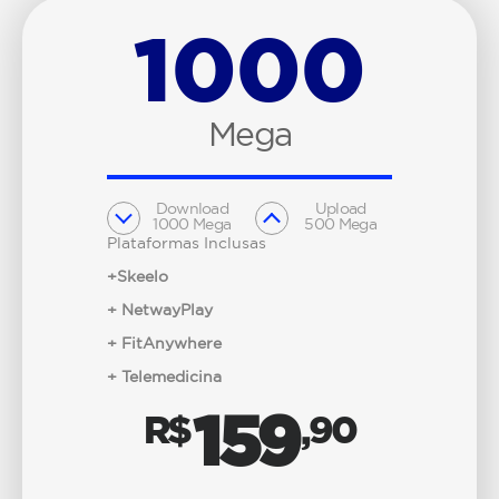
1000
Mega
Download
Upload
1000 Mega
500 Mega
Plataformas Inclusas
+Skeelo
+ NetwayPlay
+ FitAnywhere
+ Telemedicina
159
R$
,90