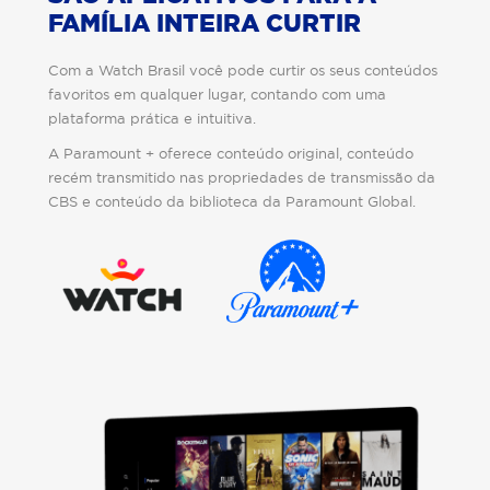
FAMÍLIA INTEIRA CURTIR
Com a Watch Brasil você pode curtir os seus conteúdos
favoritos em qualquer lugar, contando com uma
plataforma prática e intuitiva.
A Paramount + oferece conteúdo original, conteúdo
recém transmitido nas propriedades de transmissão da
CBS e conteúdo da biblioteca da Paramount Global.