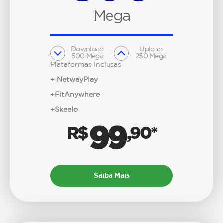
Mega
Download
Upload
500 Mega
250 Mega
Plataformas Inclusas
+ NetwayPlay
+FitAnywhere
+Skeelo
99
R$
,90*
Saiba Mais